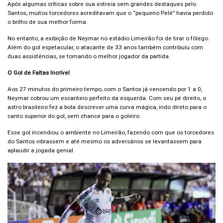
Após algumas críticas sobre sua estreia sem grandes destaques pelo
Santos, muitos torcedores acreditavam que o “pequeno Pelé” havia perdido
o brilho de sua melhor forma.
No entanto, a exibição de Neymar no estádio Limeirão foi de tirar o fôlego.
Além do gol espetacular, o atacante de 33 anos também contribuiu com
duas assistências, se tornando o melhor jogador da partida.
O Gol de Faltas Incrível
Aos 27 minutos do primeiro tempo, com o Santos já vencendo por 1 a 0,
Neymar cobrou um escanteio perfeito da esquerda. Com seu pé direito, o
astro brasileiro fez a bola descrever uma curva mágica, indo direto para o
canto superior do gol, sem chance para o goleiro.
Esse gol incendiou o ambiente no Limeirão, fazendo com que os torcedores
do Santos vibrassem e até mesmo os adversários se levantassem para
aplaudir a jogada genial.