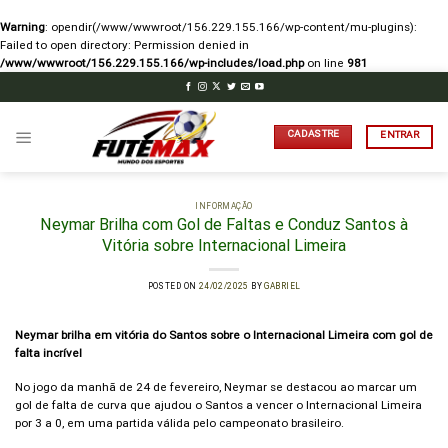
Warning
: opendir(/www/wwwroot/156.229.155.166/wp-content/mu-plugins):
Failed to open directory: Permission denied in
/www/wwwroot/156.229.155.166/wp-includes/load.php
on line
981
Skip
to
content
CADASTRE
ENTRAR
INFORMAÇÃO
Neymar Brilha com Gol de Faltas e Conduz Santos à
Vitória sobre Internacional Limeira
POSTED ON
24/02/2025
BY
GABRIEL
Neymar brilha em vitória do Santos sobre o Internacional Limeira com gol de
falta incrível
No jogo da manhã de 24 de fevereiro, Neymar se destacou ao marcar um
gol de falta de curva que ajudou o Santos a vencer o Internacional Limeira
por 3 a 0, em uma partida válida pelo campeonato brasileiro.