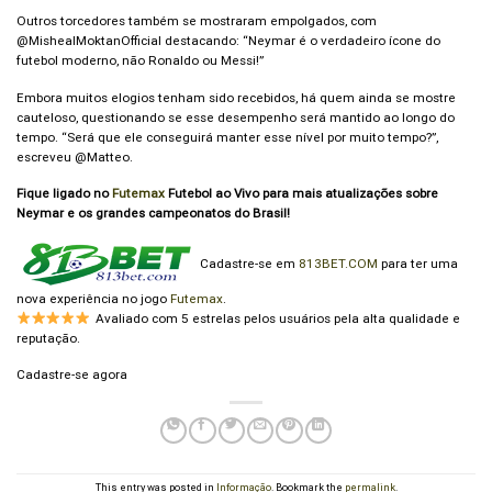
Outros torcedores também se mostraram empolgados, com
@MishealMoktanOfficial destacando: “Neymar é o verdadeiro ícone do
futebol moderno, não Ronaldo ou Messi!”
Embora muitos elogios tenham sido recebidos, há quem ainda se mostre
cauteloso, questionando se esse desempenho será mantido ao longo do
tempo. “Será que ele conseguirá manter esse nível por muito tempo?”,
escreveu @Matteo.
Fique ligado no
Futemax
Futebol ao Vivo para mais atualizações sobre
Neymar e os grandes campeonatos do Brasil!
Cadastre-se em
813BET.COM
para ter uma
nova experiência no jogo
Futemax
.
Avaliado com 5 estrelas pelos usuários pela alta qualidade e
reputação.
Cadastre-se agora
This entry was posted in
Informação
. Bookmark the
permalink
.