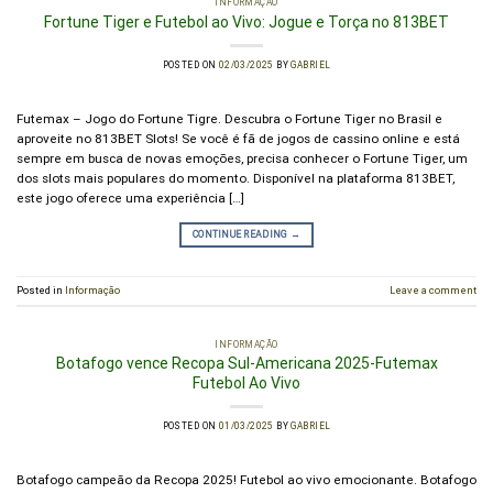
INFORMAÇÃO
Fortune Tiger e Futebol ao Vivo: Jogue e Torça no 813BET
POSTED ON
02/03/2025
BY
GABRIEL
Futemax – Jogo do Fortune Tigre. Descubra o Fortune Tiger no Brasil e
aproveite no 813BET Slots! Se você é fã de jogos de cassino online e está
sempre em busca de novas emoções, precisa conhecer o Fortune Tiger, um
dos slots mais populares do momento. Disponível na plataforma 813BET,
este jogo oferece uma experiência […]
CONTINUE READING
→
Posted in
Informação
Leave a comment
INFORMAÇÃO
Botafogo vence Recopa Sul-Americana 2025-Futemax
Futebol Ao Vivo
POSTED ON
01/03/2025
BY
GABRIEL
Botafogo campeão da Recopa 2025! Futebol ao vivo emocionante. Botafogo