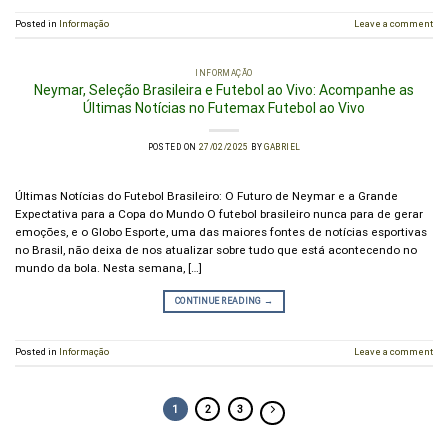
Posted in
Informação
Leave a comment
INFORMAÇÃO
Neymar, Seleção Brasileira e Futebol ao Vivo: Acompanhe as
Últimas Notícias no Futemax Futebol ao Vivo
POSTED ON
27/02/2025
BY
GABRIEL
Últimas Notícias do Futebol Brasileiro: O Futuro de Neymar e a Grande
Expectativa para a Copa do Mundo O futebol brasileiro nunca para de gerar
emoções, e o Globo Esporte, uma das maiores fontes de notícias esportivas
no Brasil, não deixa de nos atualizar sobre tudo que está acontecendo no
mundo da bola. Nesta semana, […]
CONTINUE READING
→
Posted in
Informação
Leave a comment
1
2
3