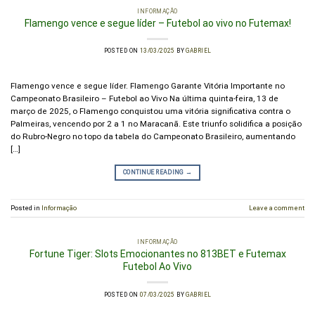
INFORMAÇÃO
Flamengo vence e segue líder – Futebol ao vivo no Futemax!
POSTED ON
13/03/2025
BY
GABRIEL
Flamengo vence e segue líder. Flamengo Garante Vitória Importante no
Campeonato Brasileiro – Futebol ao Vivo Na última quinta-feira, 13 de
março de 2025, o Flamengo conquistou uma vitória significativa contra o
Palmeiras, vencendo por 2 a 1 no Maracanã. Este triunfo solidifica a posição
do Rubro-Negro no topo da tabela do Campeonato Brasileiro, aumentando
[…]
CONTINUE READING
→
Posted in
Informação
Leave a comment
INFORMAÇÃO
Fortune Tiger: Slots Emocionantes no 813BET e Futemax
Futebol Ao Vivo
POSTED ON
07/03/2025
BY
GABRIEL