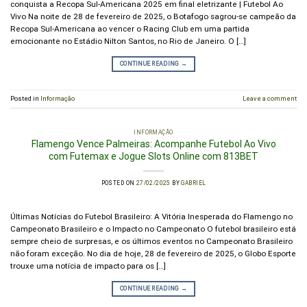
conquista a Recopa Sul-Americana 2025 em final eletrizante | Futebol Ao
Vivo Na noite de 28 de fevereiro de 2025, o Botafogo sagrou-se campeão da
Recopa Sul-Americana ao vencer o Racing Club em uma partida
emocionante no Estádio Nilton Santos, no Rio de Janeiro. O […]
CONTINUE READING
→
Posted in
Informação
Leave a comment
INFORMAÇÃO
Flamengo Vence Palmeiras: Acompanhe Futebol Ao Vivo
com Futemax e Jogue Slots Online com 813BET
POSTED ON
27/02/2025
BY
GABRIEL
Últimas Notícias do Futebol Brasileiro: A Vitória Inesperada do Flamengo no
Campeonato Brasileiro e o Impacto no Campeonato O futebol brasileiro está
sempre cheio de surpresas, e os últimos eventos no Campeonato Brasileiro
não foram exceção. No dia de hoje, 28 de fevereiro de 2025, o Globo Esporte
trouxe uma notícia de impacto para os […]
CONTINUE READING
→