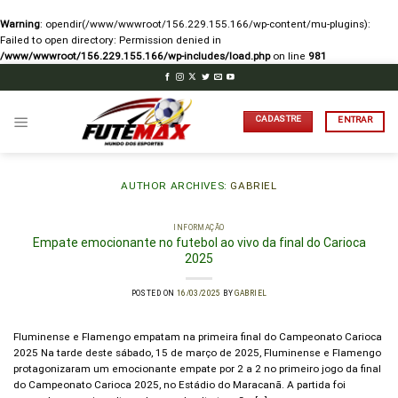
Warning
: opendir(/www/wwwroot/156.229.155.166/wp-content/mu-plugins):
Failed to open directory: Permission denied in
/www/wwwroot/156.229.155.166/wp-includes/load.php
on line
981
Skip
to
content
CADASTRE
ENTRAR
AUTHOR ARCHIVES:
GABRIEL
INFORMAÇÃO
Empate emocionante no futebol ao vivo da final do Carioca
2025
POSTED ON
16/03/2025
BY
GABRIEL
Fluminense e Flamengo empatam na primeira final do Campeonato Carioca
2025 Na tarde deste sábado, 15 de março de 2025, Fluminense e Flamengo
protagonizaram um emocionante empate por 2 a 2 no primeiro jogo da final
do Campeonato Carioca 2025, no Estádio do Maracanã. A partida foi