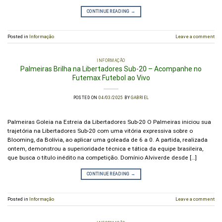
CONTINUE READING
→
Posted in
Informação
Leave a comment
INFORMAÇÃO
Palmeiras Brilha na Libertadores Sub-20 – Acompanhe no
Futemax Futebol ao Vivo
POSTED ON
04/03/2025
BY
GABRIEL
Palmeiras Goleia na Estreia da Libertadores Sub-20 O Palmeiras iniciou sua
trajetória na Libertadores Sub-20 com uma vitória expressiva sobre o
Blooming, da Bolívia, ao aplicar uma goleada de 6 a 0. A partida, realizada
ontem, demonstrou a superioridade técnica e tática da equipe brasileira,
que busca o título inédito na competição. Domínio Alviverde desde […]
CONTINUE READING
→
Posted in
Informação
Leave a comment