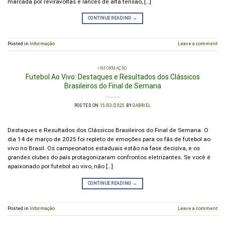
marcada por reviravoltas e lances de alta tensão, […]
CONTINUE READING
→
Posted in
Informação
Leave a comment
INFORMAÇÃO
Futebol Ao Vivo: Destaques e Resultados dos Clássicos
Brasileiros do Final de Semana
POSTED ON
15/03/2025
BY
GABRIEL
Destaques e Resultados dos Clássicos Brasileiros do Final de Semana. O
dia 14 de março de 2025 foi repleto de emoções para os fãs de futebol ao
vivo no Brasil. Os campeonatos estaduais estão na fase decisiva, e os
grandes clubes do país protagonizaram confrontos eletrizantes. Se você é
apaixonado por futebol ao vivo, não […]
CONTINUE READING
→
Posted in
Informação
Leave a comment