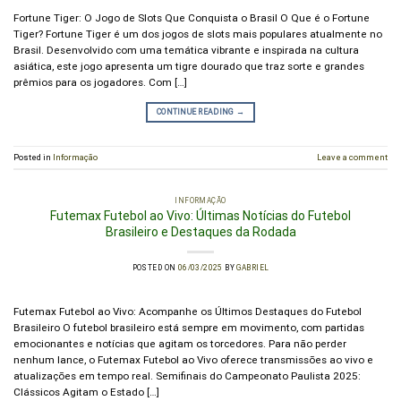
Fortune Tiger: O Jogo de Slots Que Conquista o Brasil O Que é o Fortune
Tiger? Fortune Tiger é um dos jogos de slots mais populares atualmente no
Brasil. Desenvolvido com uma temática vibrante e inspirada na cultura
asiática, este jogo apresenta um tigre dourado que traz sorte e grandes
prêmios para os jogadores. Com […]
CONTINUE READING
→
Posted in
Informação
Leave a comment
INFORMAÇÃO
Futemax Futebol ao Vivo: Últimas Notícias do Futebol
Brasileiro e Destaques da Rodada
POSTED ON
06/03/2025
BY
GABRIEL
Futemax Futebol ao Vivo: Acompanhe os Últimos Destaques do Futebol
Brasileiro O futebol brasileiro está sempre em movimento, com partidas
emocionantes e notícias que agitam os torcedores. Para não perder
nenhum lance, o Futemax Futebol ao Vivo oferece transmissões ao vivo e
atualizações em tempo real. Semifinais do Campeonato Paulista 2025:
Clássicos Agitam o Estado […]