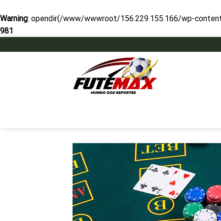
Warning
: opendir(/www/wwwroot/156.229.155.166/wp-content/mu
981
Skip
to
content