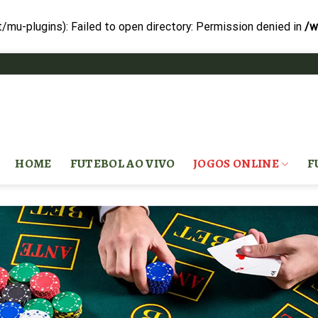
-plugins): Failed to open directory: Permission denied in
/w
HOME
FUTEBOL AO VIVO
JOGOS ONLINE
F