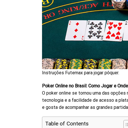
Instruções Futemax para jogar pôquer.
Poker Online no Brasil: Como Jogar e Onde
O poker online se tornou uma das opções m
tecnologia e a facilidade de acesso a plat
e gosta de acompanhar as grandes partida
Table of Contents