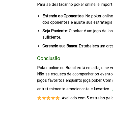
Para se destacar no poker online, é impor
Entenda os Oponentes
: No poker onlin
dos oponentes e ajuste sua estratégia
Seja Paciente
: O poker é um jogo de lo
suficiente.
Gerencie sua Banca
: Estabeleça um orç
Conclusão
Poker online no Brasil está em alta, e se 
Não se esqueça de acompanhar os evento
jogos favoritos enquanto joga poker. Com
entretenimento emocionante e lucrativo.
Avaliado com 5 estrelas pelos