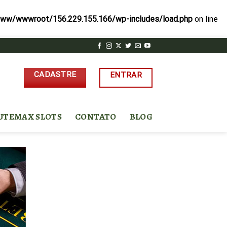
ww/wwwroot/156.229.155.166/wp-includes/load.php
on line
CADASTRE
ENTRAR
UTEMAX SLOTS
CONTATO
BLOG