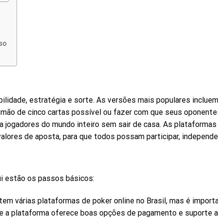
so
bilidade, estratégia e sorte. As versões mais populares inclu
r mão de cinco cartas possível ou fazer com que seus oponente
ra jogadores do mundo inteiro sem sair de casa. As plataforma
 valores de aposta, para que todos possam participar, indepen
qui estão os passos básicos:
stem várias plataformas de poker online no Brasil, mas é impor
ue a plataforma oferece boas opções de pagamento e suporte ao