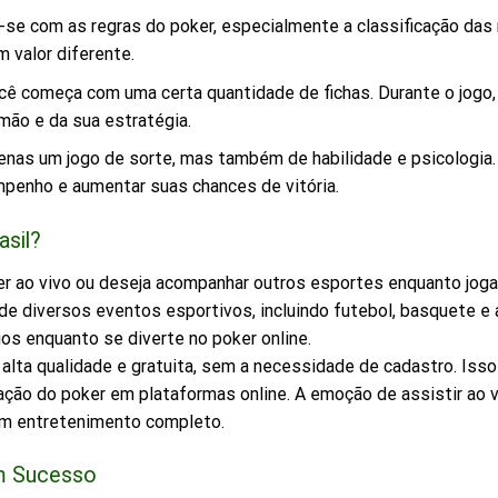
ze-se com as regras do poker, especialmente a classificação da
 valor diferente.
ocê começa com uma certa quantidade de fichas. Durante o jogo,
ão e da sua estratégia.
penas um jogo de sorte, mas também de habilidade e psicologia.
penho e aumentar suas chances de vitória.
asil?
ker ao vivo ou deseja acompanhar outros esportes enquanto joga
e diversos eventos esportivos, incluindo futebol, basquete e 
os enquanto se diverte no poker online.
ta qualidade e gratuita, sem a necessidade de cadastro. Isso t
ção do poker em plataformas online. A emoção de assistir ao vi
um entretenimento completo.
om Sucesso