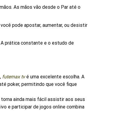
s mãos. As mãos vão desde o Par até o
 você pode apostar, aumentar, ou desistir
 A prática constante e o estudo de
,
futemax tv
é uma excelente escolha. A
até poker, permitindo que você fique
orna ainda mais fácil assistir aos seus
vo e participar de jogos online combina