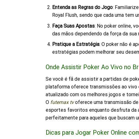
Entenda as Regras do Jogo
: Familiari
Royal Flush, sendo que cada uma tem um
Faça Suas Apostas
: No poker online, v
das mãos dependendo da força da sua m
Pratique a Estratégia
: O poker não é a
estratégias podem melhorar seu desem
Onde Assistir Poker Ao Vivo no Br
Se você é fã de assistir a partidas de po
plataforma oferece transmissões ao vivo d
atualizado com os melhores jogos e tornei
O
futemax tv
oferece uma transmissão de al
esportes favoritos enquanto desfruta da a
perfeitamente para aqueles que buscam 
Dicas para Jogar Poker Online c