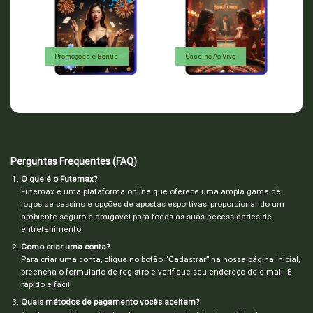
Promoções e Bônus
Cassino Ao Vivo
Perguntas Frequentes (FAQ)
O que é o Futemax?
Futemax é uma plataforma online que oferece uma ampla gama de
jogos de cassino e opções de apostas esportivas, proporcionando um
ambiente seguro e amigável para todas as suas necessidades de
entretenimento.
Como criar uma conta?
Para criar uma conta, clique no botão “Cadastrar” na nossa página inicial,
preencha o formulário de registro e verifique seu endereço de e-mail. É
rápido e fácil!
Quais métodos de pagamento vocês aceitam?