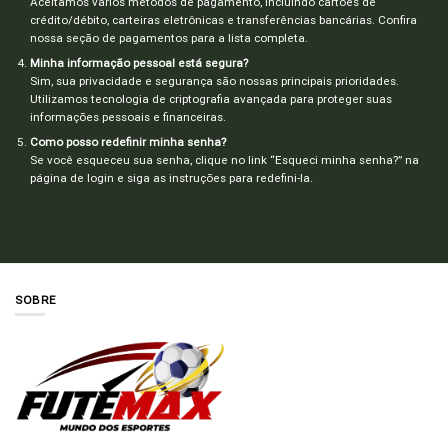
Aceitamos vários métodos de pagamento, incluindo cartões de
crédito/débito, carteiras eletrônicas e transferências bancárias. Confira
nossa seção de pagamentos para a lista completa.
Minha informação pessoal está segura?
Sim, sua privacidade e segurança são nossas principais prioridades.
Utilizamos tecnologia de criptografia avançada para proteger suas
informações pessoais e financeiras.
Como posso redefinir minha senha?
Se você esqueceu sua senha, clique no link “Esqueci minha senha?” na
página de login e siga as instruções para redefini-la.
SOBRE