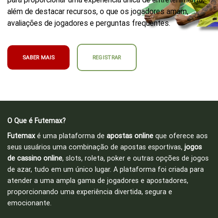
além de destacar recursos, o que os jogadores amam,
avaliações de jogadores e perguntas frequentes.
SABER MAIS
REGISTRAR
O Que é Futemax?
Futemax
é uma plataforma de
apostas online
que oferece aos
seus usuários uma combinação de apostas esportivas,
jogos
de cassino online
, slots, roleta, poker e outras opções de jogos
de azar, tudo em um único lugar. A plataforma foi criada para
atender a uma ampla gama de jogadores e apostadores,
proporcionando uma experiência divertida, segura e
emocionante.