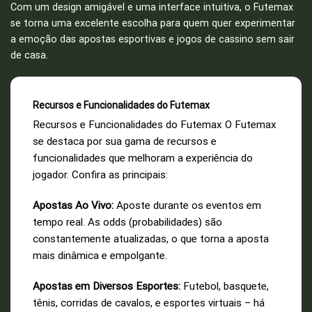
Com um design amigável e uma interface intuitiva, o Futemax
se torna uma excelente escolha para quem quer experimentar
a emoção das apostas esportivas e jogos de cassino sem sair
de casa.
Recursos e Funcionalidades do Futemax
Recursos e Funcionalidades do Futemax O Futemax
se destaca por sua gama de recursos e
funcionalidades que melhoram a experiência do
jogador. Confira as principais:
Apostas Ao Vivo:
Aposte durante os eventos em
tempo real. As odds (probabilidades) são
constantemente atualizadas, o que torna a aposta
mais dinâmica e empolgante.
Apostas em Diversos Esportes:
Futebol, basquete,
tênis, corridas de cavalos, e esportes virtuais – há