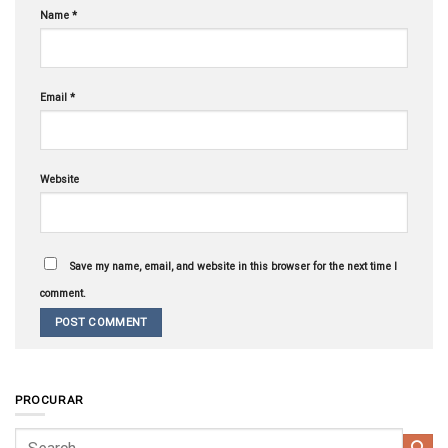
Name
*
Email
*
Website
Save my name, email, and website in this browser for the next time I
comment.
PROCURAR