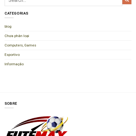
CATEGORIAS
blog
Chưa phân loại
Computers, Games
Esportivo
Informação
SOBRE