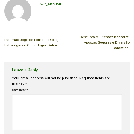
WP_ADMIMI
Descubra o Futemax Baccarat:
Futemax Jogo de Fortune: Dicas,
Apostas Seguras e Diversão
Estratégias e Onde Jogar Online
Garantida!
Leave a Reply
Your email address will not be published.
Required fields are
marked
*
Comment
*