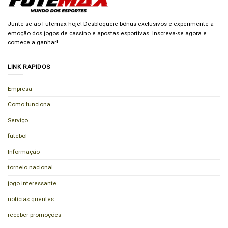
Junte-se ao Futemax hoje! Desbloqueie bônus exclusivos e experimente a
emoção dos jogos de cassino e apostas esportivas. Inscreva-se agora e
comece a ganhar!
LINK RAPIDOS
Empresa
Como funciona
Serviço
futebol
Informação
torneio nacional
jogo interessante
notícias quentes
receber promoções