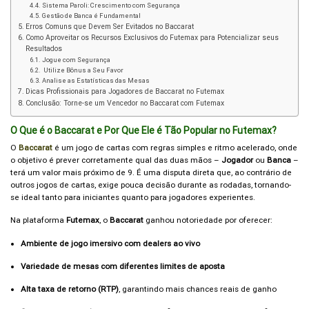
Sistema Paroli: Crescimento com Segurança
Gestão de Banca é Fundamental
Erros Comuns que Devem Ser Evitados no Baccarat
Como Aproveitar os Recursos Exclusivos do Futemax para Potencializar seus
Resultados
Jogue com Segurança
Utilize Bônus a Seu Favor
Analise as Estatísticas das Mesas
Dicas Profissionais para Jogadores de Baccarat no Futemax
Conclusão: Torne-se um Vencedor no Baccarat com Futemax
O Que é o Baccarat e Por Que Ele é Tão Popular no Futemax?
O
Baccarat
é um jogo de cartas com regras simples e ritmo acelerado, onde
o objetivo é prever corretamente qual das duas mãos –
Jogador
ou
Banca
–
terá um valor mais próximo de 9. É uma disputa direta que, ao contrário de
outros jogos de cartas, exige pouca decisão durante as rodadas, tornando-
se ideal tanto para iniciantes quanto para jogadores experientes.
Na plataforma
Futemax
, o
Baccarat
ganhou notoriedade por oferecer:
Ambiente de jogo imersivo com dealers ao vivo
Variedade de mesas com diferentes limites de aposta
Alta taxa de retorno (RTP)
, garantindo mais chances reais de ganho