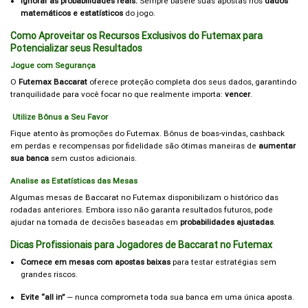
Ignorar as probabilidades reais:
Sempre baseie suas apostas nos
dados
matemáticos e estatísticos
do jogo.
Como Aproveitar os Recursos Exclusivos do Futemax para
Potencializar seus Resultados
Jogue com Segurança
O
Futemax Baccarat
oferece proteção completa dos seus dados, garantindo
tranquilidade para você focar no que realmente importa:
vencer
.
Utilize Bônus a Seu Favor
Fique atento às promoções do Futemax. Bônus de boas-vindas, cashback
em perdas e recompensas por fidelidade são ótimas maneiras de
aumentar
sua banca
sem custos adicionais.
Analise as Estatísticas das Mesas
Algumas mesas de Baccarat no Futemax disponibilizam o histórico das
rodadas anteriores. Embora isso não garanta resultados futuros, pode
ajudar na tomada de decisões baseadas em
probabilidades ajustadas
.
Dicas Profissionais para Jogadores de Baccarat no Futemax
Comece em mesas com apostas baixas
para testar estratégias sem
grandes riscos.
Evite “all in”
— nunca comprometa toda sua banca em uma única aposta.