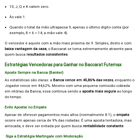
10, J, Q e K valem zero.
Ás vale 1.
Quando o total da mão ultrapassa 9, apenas o último dígito conta (por
exemplo, 8 + 6 = 14, a mão vale 4).
O vencedor é aquele com a mão mais próxima de 9. Simples, direto e com
baixa vantagem da casa
, o Baccarat se torna extremamente atraente para
quem busca
resultados consistentes
.
Estratégias Vencedoras para Ganhar no Baccarat Futemax
Aposte Sempre na Banca (Banker)
As estatísticas são claras: a
Banca vence em 45,86% das vezes
, enquanto o
Jogador vence em 44,62%. Mesmo com uma pequena comissão cobrada
em vitórias da Banca, essa continua sendo a
aposta mais segura
ao longo
do tempo.
Evite Apostar no Empate
Apesar de oferecer pagamentos mais altos (normalmente 8:1), o
empate
ocorre em apenas cerca de 9% das rodadas. É uma aposta tentadora, mas
arriscada, e deve ser evitada por quem busca
rentabilidade constante
.
Siga a Estratégia Martingale com Moderação