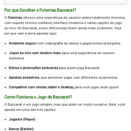
Por que Escolher o Futemax Baccarat?
O
Futemax
oferece uma experiência de cassino online totalmente imersiva,
com suporte técnico confiável, interface moderna e várias opções de jogo
ao vivo. No Baccarat, esses diferenciais ficam ainda mais evidentes. Veja
por que vale a pena apostar aqui:
Ambiente seguro
com criptografia de dados e pagamentos protegidos
Jogos ao vivo com dealers reais
, para uma experiência de cassino
autêntica
Bônus e promoções exclusivas
para quem joga Baccarat
Apostas acessíveis
, que permitem jogar com diferentes orçamentos
Compatível com celular, tablet e desktop
, para você jogar onde quiser
Como Funciona o Jogo de Baccarat?
O Baccarat é um jogo simples, mas que pode ser muito lucrativo. Nele, você
aposta em uma das três opções:
Jogador (Player)
Banca (Banker)