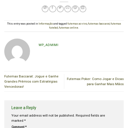
This entry was posted in
Informação
and tagged
futemax ao vivo
,
futemax baccarat
,
futemax
futebol
,
futemax online
.
WP_ADMIMI
Futemax Baccarat: Jogue e Ganhe
Futemax Poker: Como Jogar e Dicas
Grandes Prêmios com Estratégias
para Ganhar Mais Mãos
Vencedoras!
Leave a Reply
Your email address will not be published.
Required fields are
marked
*
Comment
*