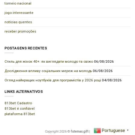
torneio nacional
jogo interessante
notícias quentes
receber promoções
POSTAGENS RECENTES
Стиль для жінок 40+: як виглядати молодо та свіжо
06/08/2026
Дослідження впливу соціальних мереж на молодь
06/08/2026
Огляд найкращих ноутбуків для програмістів у 2026 році
04/08/2026
LINKS ALTERNATIVOS
813bet Cadastro
813bet é confiável
plataforma 813bet
Portuguese
▼
Copyright 2026 ©
futemax.gift
|