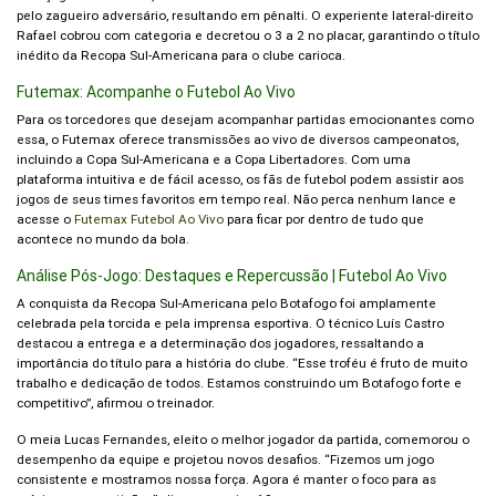
pelo zagueiro adversário, resultando em pênalti. O experiente lateral-direito
Rafael cobrou com categoria e decretou o 3 a 2 no placar, garantindo o título
inédito da Recopa Sul-Americana para o clube carioca.
Futemax: Acompanhe o Futebol Ao Vivo
Para os torcedores que desejam acompanhar partidas emocionantes como
essa, o Futemax oferece transmissões ao vivo de diversos campeonatos,
incluindo a Copa Sul-Americana e a Copa Libertadores. Com uma
plataforma intuitiva e de fácil acesso, os fãs de futebol podem assistir aos
jogos de seus times favoritos em tempo real. Não perca nenhum lance e
acesse o
Futemax Futebol Ao Vivo
para ficar por dentro de tudo que
acontece no mundo da bola.
Análise Pós-Jogo: Destaques e Repercussão | Futebol Ao Vivo
A conquista da Recopa Sul-Americana pelo Botafogo foi amplamente
celebrada pela torcida e pela imprensa esportiva. O técnico Luís Castro
destacou a entrega e a determinação dos jogadores, ressaltando a
importância do título para a história do clube. “Esse troféu é fruto de muito
trabalho e dedicação de todos. Estamos construindo um Botafogo forte e
competitivo”, afirmou o treinador.
O meia Lucas Fernandes, eleito o melhor jogador da partida, comemorou o
desempenho da equipe e projetou novos desafios. “Fizemos um jogo
consistente e mostramos nossa força. Agora é manter o foco para as