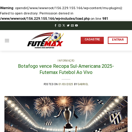
Warning
: opendir(/www/wwwroot/156.229.155.166/wp-content/mu-plugins):
Failed to open directory: Permission denied in
/www/wwwroot/156.229.155.166/wp-includes/load.php
on line
981
Skip
to
content
CADASTRE
ENTRAR
INFORMAÇÃO
Botafogo vence Recopa Sul-Americana 2025-
Futemax Futebol Ao Vivo
POSTED ON
01/03/2025
BY
GABRIEL