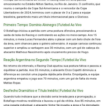
emocionante no Estádio Nilton Santos, no Rio de Janeiro. O confronto, que
reuniu o campeão da Copa Sul-Americana e o vencedor da Copa
Libertadores de 2024, terminou com o placar de 3 a 2 para a equipe
brasileira, garantindo mais um título internacional para o Glorioso.
Primeiro Tempo: Domínio Alvinegro | Futebol Ao Vivo
O Botafogo iniciou a partida com uma postura ofensiva, pressionando a
saída de bola do Racing e controlando as ações no meio-campo. Aos 15
minutos, o meia Lucas Fernandes abriu o placar com um belo chute de fora
da área, sem chances para o goleiro adversário. A equipe carioca continuou
superior e ampliou a vantagem aos 30 minutos, com um gol de cabeça do
atacante Matheus Nascimento após cruzamento preciso de Hugo.
Reação Argentina no Segundo Tempo | Futebol Ao Vivo
No retorno do intervalo, o Racing Club ajustou sua postura tática e passou a
equilibrar a partida. Aos 55 minutos, o atacante Enzo Copetti diminuiu a
diferença ao concluir uma jogada rápida pela direita. Empolgada, a equipe
argentina empatou o jogo aos 70 minutos, com um gol de falta do meia
Matías Rojas.
Desfecho Dramático e Título Inédito | Futebol Ao Vivo
Quando tudo indicava que a decisão seria levada para a prorrogação, o
Botafogo mostrou resiliência e buscou o gol da vitória. Aos 85 minutos, em
uma jogada individual, o atacante Victor Sá invadiu a área e foi derrubado