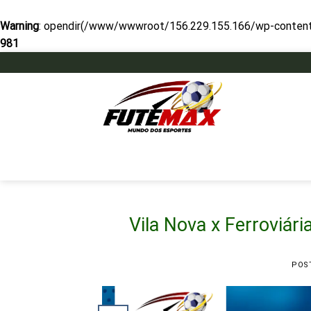
Warning
: opendir(/www/wwwroot/156.229.155.166/wp-content/mu
981
Skip
to
content
Vila Nova x Ferroviár
POS