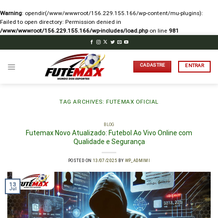
Warning
: opendir(/www/wwwroot/156.229.155.166/wp-content/mu-plugins):
Failed to open directory: Permission denied in
/www/wwwroot/156.229.155.166/wp-includes/load.php
on line
981
Skip
to
content
CADASTRE
ENTRAR
TAG ARCHIVES:
FUTEMAX OFICIAL
BLOG
Futemax Novo Atualizado: Futebol Ao Vivo Online com
Qualidade e Segurança
POSTED ON
13/07/2025
BY
WP_ADMIMI
13
Jul