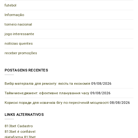
futebol
Informação
torneio nacional
jogo interessante
notícias quentes
receber promoções
POSTAGENS RECENTES
Вибір матеріалів для ремонту: якість та економія
09/08/2026
Тайм-менеджмент: ефективне планування часу
09/08/2026
Корисні поради для новачків бігу по пересіченій місцевості
08/08/2026
LINKS ALTERNATIVOS
813bet Cadastro
813bet é confiável
plataforma 813bet