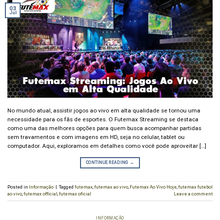
03
Jul
No mundo atual, assistir jogos ao vivo em alta qualidade se tornou uma
necessidade para os fãs de esportes. O Futemax Streaming se destaca
como uma das melhores opções para quem busca acompanhar partidas
sem travamentos e com imagens em HD, seja no celular, tablet ou
computador. Aqui, exploramos em detalhes como você pode aproveitar […]
CONTINUE READING
→
Posted in
Informação
|
Tagged
futemax
,
futemax ao vivo
,
Futemax Ao Vivo Hoje
,
futemax futebol
ao vivo
,
futemax official
,
futemax oficial
Leave a comment
INFORMAÇÃO