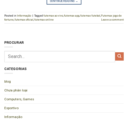
CONTINUE READING
→
Posted in
Informação
|
Tagged
futemax ao vivo
,
futemax app
,
futemax futebol
,
Futemax jogo de
fortune
,
futemax oficial
,
futemax online
Leave a comment
PROCURAR
CATEGORIAS
blog
Chưa phân loại
Computers, Games
Esportivo
Informação