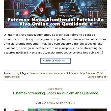
O Futemax Novo Atualizado tornou-se a principal referência para os
amantes do futebol que desejam acompanhar partidas ao vivo online. Com
uma plataforma moderna, intuitiva e com suporte a transmissões de alta
qualidade, o serviço se destaca entre os principais sites de streaming de
esportes no Brasil. Neste artigo, exploramos todos os detalhes sobre o […]
CONTINUE READING
→
Posted in
blog
|
Tagged
futemax
,
futemax ao vivo
,
futemax hd
,
futemax hoje
,
futemax official
,
futemax oficial
Leave a comment
INFORMAÇÃO
Futemax Streaming: Jogos Ao Vivo em Alta Qualidade
POSTED ON
03/07/2025
BY
WP_ADMIMI