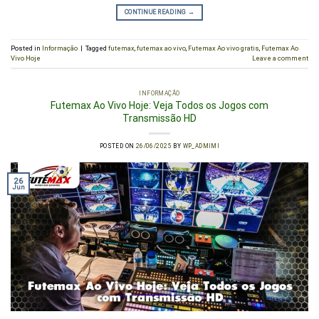
CONTINUE READING
→
Posted in
Informação
|
Tagged
futemax
,
futemax ao vivo
,
Futemax Ao vivo gratis
,
Futemax Ao
Vivo Hoje
Leave a comment
INFORMAÇÃO
Futemax Ao Vivo Hoje: Veja Todos os Jogos com
Transmissão HD
POSTED ON
26/06/2025
BY
WP_ADMIMI
26
Jun