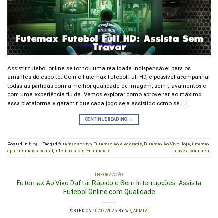
Assistir futebol online se tornou uma realidade indispensável para os
amantes do esporte. Com o Futemax Futebol Full HD, é possível acompanhar
todas as partidas com a melhor qualidade de imagem, sem travamentos e
com uma experiência fluida. Vamos explorar como aproveitar ao máximo
essa plataforma e garantir que cada jogo seja assistido como se […]
CONTINUE READING
→
Posted in
blog
|
Tagged
futemax ao vivo
,
Futemax Ao vivo gratis
,
Futemax Ao Vivo Hoje
,
futemax
app
,
futemax baccarat
,
futemax slots
,
Futemax tv
Leave a comment
INFORMAÇÃO
Futemax Ao Vivo Daftar Rápido e Sem Interrupções: Assista
Futebol Online com Qualidade
POSTED ON
10/07/2025
BY
WP_ADMIMI