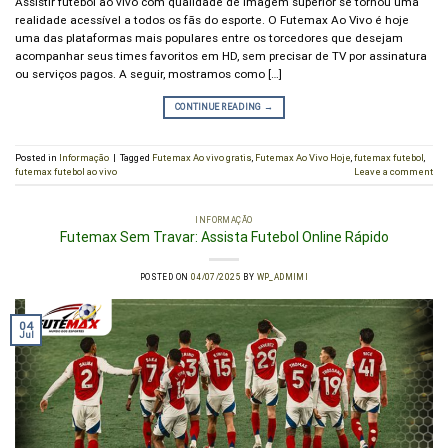
Assistir futebol ao vivo com qualidade de imagem superior se tornou uma
realidade acessível a todos os fãs do esporte. O Futemax Ao Vivo é hoje
uma das plataformas mais populares entre os torcedores que desejam
acompanhar seus times favoritos em HD, sem precisar de TV por assinatura
ou serviços pagos. A seguir, mostramos como […]
CONTINUE READING
→
Posted in
Informação
|
Tagged
Futemax Ao vivo gratis
,
Futemax Ao Vivo Hoje
,
futemax futebol
,
futemax futebol ao vivo
Leave a comment
INFORMAÇÃO
Futemax Sem Travar: Assista Futebol Online Rápido
POSTED ON
04/07/2025
BY
WP_ADMIMI
04
Jul