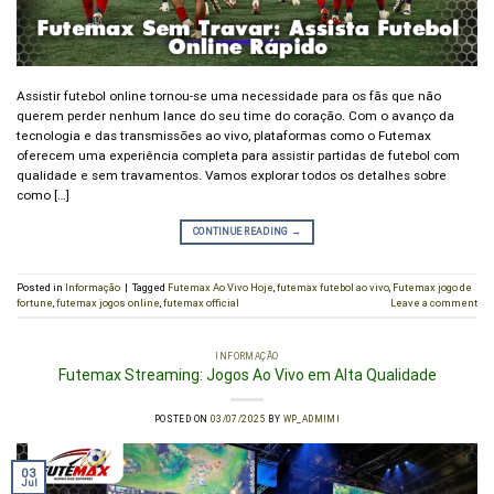
Assistir futebol online tornou-se uma necessidade para os fãs que não
querem perder nenhum lance do seu time do coração. Com o avanço da
tecnologia e das transmissões ao vivo, plataformas como o Futemax
oferecem uma experiência completa para assistir partidas de futebol com
qualidade e sem travamentos. Vamos explorar todos os detalhes sobre
como […]
CONTINUE READING
→
Posted in
Informação
|
Tagged
Futemax Ao Vivo Hoje
,
futemax futebol ao vivo
,
Futemax jogo de
fortune
,
futemax jogos online
,
futemax official
Leave a comment
INFORMAÇÃO
Futemax Streaming: Jogos Ao Vivo em Alta Qualidade
POSTED ON
03/07/2025
BY
WP_ADMIMI
03
Jul