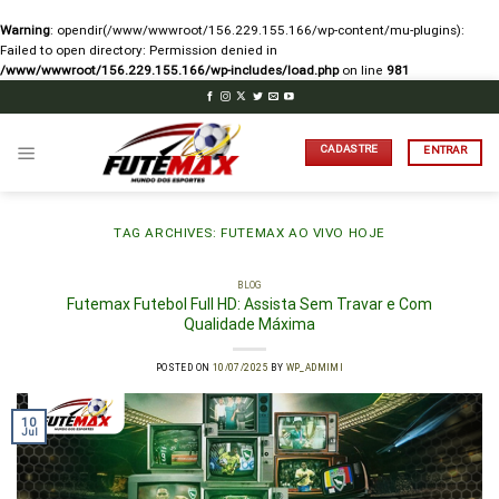
Warning
: opendir(/www/wwwroot/156.229.155.166/wp-content/mu-plugins):
Failed to open directory: Permission denied in
/www/wwwroot/156.229.155.166/wp-includes/load.php
on line
981
Skip
to
content
CADASTRE
ENTRAR
TAG ARCHIVES:
FUTEMAX AO VIVO HOJE
BLOG
Futemax Futebol Full HD: Assista Sem Travar e Com
Qualidade Máxima
POSTED ON
10/07/2025
BY
WP_ADMIMI
10
Jul