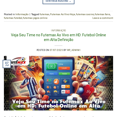
CONTINUE READING
→
Posted in
Informação
|
Tagged
futemax
,
Futemax Ao Vivo Hoje
,
futemax casino
,
futemax fans
,
futemax futebol
,
futemax jogos online
Leave a comment
INFORMAÇÃO
Veja Seu Time no Futemax Ao Vivo em HD: Futebol Online
em Alta Definição
POSTED ON
07/07/2025
BY
WP_ADMIMI
07
Jul