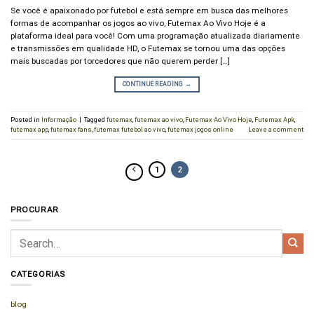
Se você é apaixonado por futebol e está sempre em busca das melhores
formas de acompanhar os jogos ao vivo, Futemax Ao Vivo Hoje é a
plataforma ideal para você! Com uma programação atualizada diariamente
e transmissões em qualidade HD, o Futemax se tornou uma das opções
mais buscadas por torcedores que não querem perder […]
CONTINUE READING
→
Posted in
Informação
|
Tagged
futemax
,
futemax ao vivo
,
Futemax Ao Vivo Hoje
,
Futemax Apk
,
futemax app
,
futemax fans
,
futemax futebol ao vivo
,
futemax jogos online
Leave a comment
1
2
PROCURAR
CATEGORIAS
blog