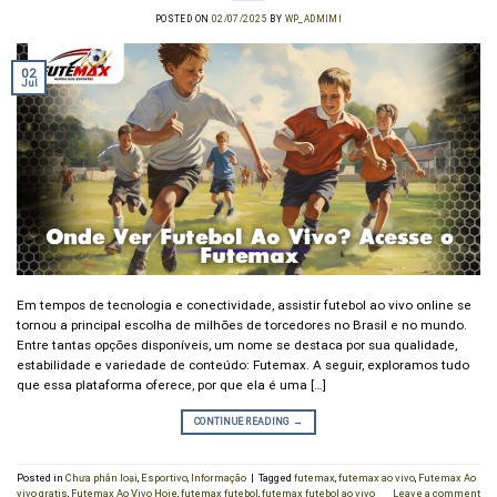
POSTED ON
02/07/2025
BY
WP_ADMIMI
02
Jul
Em tempos de tecnologia e conectividade, assistir futebol ao vivo online se
tornou a principal escolha de milhões de torcedores no Brasil e no mundo.
Entre tantas opções disponíveis, um nome se destaca por sua qualidade,
estabilidade e variedade de conteúdo: Futemax. A seguir, exploramos tudo
que essa plataforma oferece, por que ela é uma […]
CONTINUE READING
→
Posted in
Chưa phân loại
,
Esportivo
,
Informação
|
Tagged
futemax
,
futemax ao vivo
,
Futemax Ao
vivo gratis
,
Futemax Ao Vivo Hoje
,
futemax futebol
,
futemax futebol ao vivo
Leave a comment