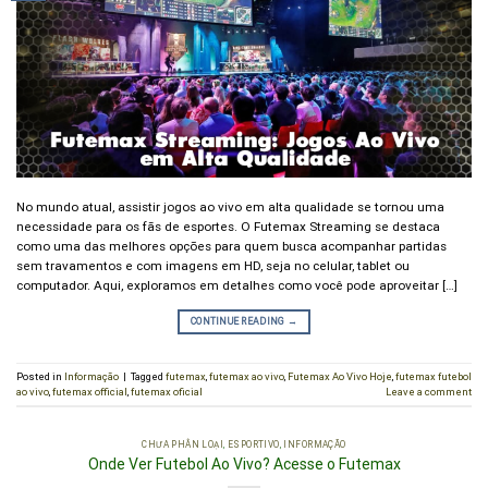
No mundo atual, assistir jogos ao vivo em alta qualidade se tornou uma
necessidade para os fãs de esportes. O Futemax Streaming se destaca
como uma das melhores opções para quem busca acompanhar partidas
sem travamentos e com imagens em HD, seja no celular, tablet ou
computador. Aqui, exploramos em detalhes como você pode aproveitar […]
CONTINUE READING
→
Posted in
Informação
|
Tagged
futemax
,
futemax ao vivo
,
Futemax Ao Vivo Hoje
,
futemax futebol
ao vivo
,
futemax official
,
futemax oficial
Leave a comment
CHƯA PHÂN LOẠI
,
ESPORTIVO
,
INFORMAÇÃO
Onde Ver Futebol Ao Vivo? Acesse o Futemax