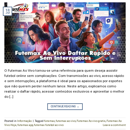
10
Jul
O Futemax Ao Vivo tornou-se uma referência para quem deseja assistir
futebol online sem complicações. Com transmissões ao vivo, acesso rápido
e sem interrupções, a plataforma é ideal para os apaixonados por esportes
que não querem perder nenhum lance. Neste artigo, explicamos como
realizar o daftar rápido, acessar conteúdos exclusivos e aproveitar o melhor
do […]
CONTINUE READING
→
Posted in
Informação
|
Tagged
futemax
,
futemax ao vivo
,
Futemax Ao vivo gratis
,
Futemax Ao
Vivo Hoje
,
futemax app
,
futemax futebol ao vivo
Leave a comment