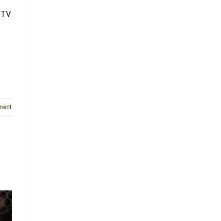
 TV
ment