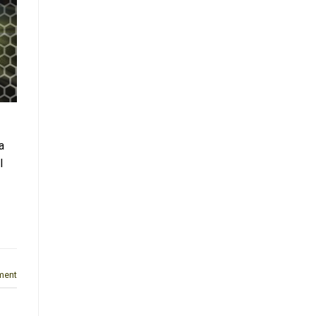
a
l
ment