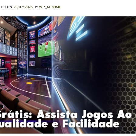
TED ON
22/07/2025
BY
WP_ADMIMI