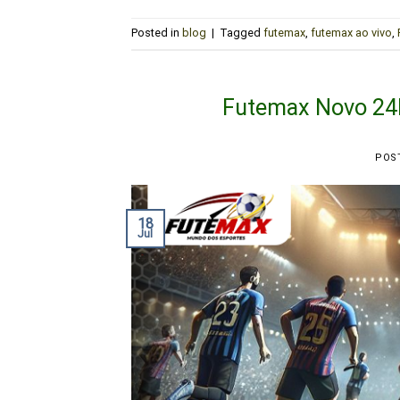
Posted in
blog
|
Tagged
futemax
,
futemax ao vivo
,
Futemax Novo 24H
POS
18
Jul