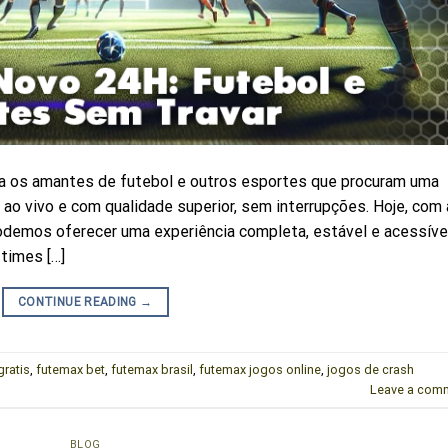
ra os amantes de futebol e outros esportes que procuram uma
s ao vivo e com qualidade superior, sem interrupções. Hoje, com 
odemos oferecer uma experiência completa, estável e acessíve
times […]
CONTINUE READING
→
gratis
,
futemax bet
,
futemax brasil
,
futemax jogos online
,
jogos de crash
Leave a com
BLOG