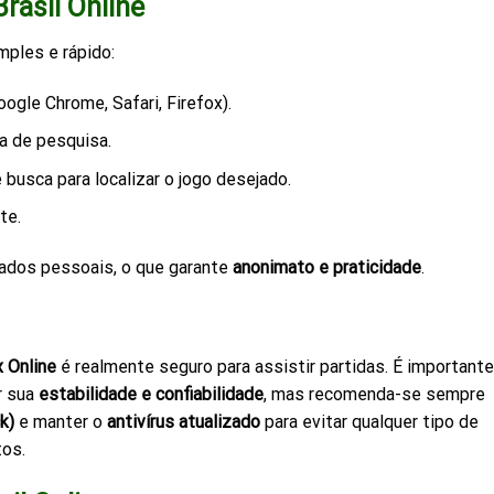
asil Online
mples e rápido:
ogle Chrome, Safari, Firefox).
ra de pesquisa.
 busca para localizar o jogo desejado.
te.
dados pessoais, o que garante
anonimato e praticidade
.
 Online
é realmente seguro para assistir partidas. É importante
r sua
estabilidade e confiabilidade
, mas recomenda-se sempre
k)
e manter o
antivírus atualizado
para evitar qualquer tipo de
os.