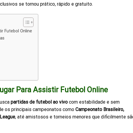
usivos se tornou prático, rápido e gratuito.
ir Futebol Online
tas
ugar Para Assistir Futebol Online
busca
partidas de futebol ao vivo
com estabilidade e sem
de os principais campeonatos como
Campeonato Brasileiro,
 League
, até amistosos e torneios menores que dificilmente sã