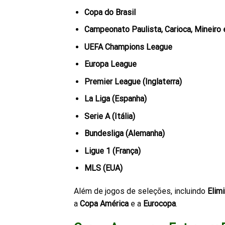
Copa do Brasil
Campeonato Paulista, Carioca, Mineiro 
UEFA Champions League
Europa League
Premier League (Inglaterra)
La Liga (Espanha)
Serie A (Itália)
Bundesliga (Alemanha)
Ligue 1 (França)
MLS (EUA)
Além de jogos de seleções, incluindo
Elim
a
Copa América
e a
Eurocopa
.