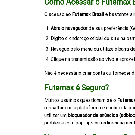
Como Acessar o Futemax Br
O acesso ao
Futemax Brasil
é bastante si
Abra o navegador
de sua preferência (Go
Digite o endereço oficial do site na bar
Navegue pelo menu ou utilize a barra de
Clique na transmissão ao vivo e aprovei
Não é necessário criar conta ou fornecer 
Futemax é Seguro?
Muitos usuários questionam se o
Futemax
ressaltar que a plataforma é conhecida po
utilizar um
bloqueador de anúncios (adbloc
problema com pop-ups ou redirecionament