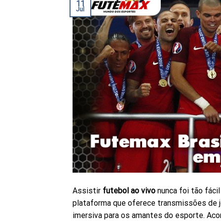
11
Jul
Assistir
futebol ao vivo
nunca foi tão fáci
plataforma que oferece transmissões de
imersiva para os amantes do esporte. Aco