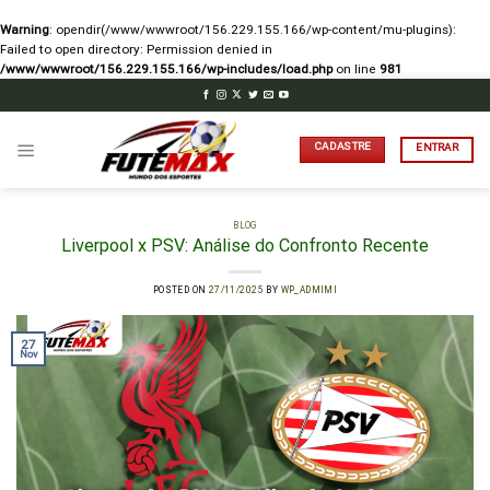
Warning
: opendir(/www/wwwroot/156.229.155.166/wp-content/mu-plugins):
Failed to open directory: Permission denied in
/www/wwwroot/156.229.155.166/wp-includes/load.php
on line
981
Skip
to
content
CADASTRE
ENTRAR
BLOG
Liverpool x PSV: Análise do Confronto Recente
POSTED ON
27/11/2025
BY
WP_ADMIMI
27
Nov