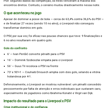
PSV: segundo dados da competição, os Reds venceram a maioria dos
encontros diretos. Contudo, o cenário mudou drasticamente nessa noite.
O que aconteceu no jogo
Apesar de dominar a posse de bola — cerca de 63,4% contra 36,6% do PSV —
e de finalizar 27 vezes (sendo 10 no alvo), o Liverpool não conseguiu
transformar domínio em gols.
O PSV, por sua vez, foi eficaz nas poucas chances que teve: 9 finalizações e
6 no alvo resultaram em quatro gols.
Gols do confronto
6’ — Ivan Perišić converte pênalti para o PSV
16’ — Dominik Szoboszlai empata para o Liverpool
56’ — Guus Til recoloca o PSV na frente
73’ e 90’+1 — Couhaib Driouech amplia com dois gols, selando a vitória
holandesa por 4-1.
Defensivamente, o Liverpool se mostrou vulnerável: um pênalti concedido
precocemente por falta de atenção e erros individuais que custaram caro,
especialmente de jogadores como Ibrahima Konaté e Virgil van Dijk.
Impacto do resultado para o Liverpool x PSV
Crise institucional e de confiança