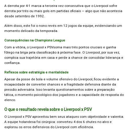
A derrota por 4-1 marca a terceira vez consecutiva que o Liverpool sofre
derrota por três ou mais gols em partidas oficiais — algo que não acontecia
desde setembro de 1992.
Além disso, este foi o nono revés em 12 jogos da equipe, evidenciando um
momento delicado da temporada.
Consequências na Champions League
Com a vitória, o Liverpool x PSVsoma mais três pontos cruciais e ganha
fôlego na briga pela classificação à próxima fase. O Liverpool, por sua vez,
complica sua trajetória em casa e perde a chance de consolidar liderança e
confiança.
Reflexos sobre estratégia e mentalidade
Apesar da posse de bola e volume ofensivo do Liverpool, ficou evidente a
incapacidade de converter chances e a fragilidade defensiva diante da
pressão adversária. Isso levanta questionamentos sobre a preparação
tática, o momento psicológico dos jogadores e a capacidade de resposta do
elenco.
O que o resultado revela sobre o Liverpool x PSV
O Liverpool x PSV aproveitou bem seus ataques com objetividade e valentia.
A equipe holandesa foi cirúrgica: converteu 4 dos 6 chutes no alvo e
explorou os erros defensivos do Liverpool com eficiência.