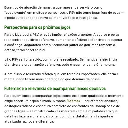
Esse tipo de atuação demonstra que, apesar de ser visto como
“coadjuvante” em muitos prognósticos, o PSV não teme jogar fora de casa —
e pode surpreender de novo se mantiver foco e inteligência.
Perspectivas para os próximos jogos
Para o Liverpool x PSV, o revés impõe reflexões urgentes. A equipe precisa
reencontrar equilíbrio defensivo, aumentar a eficiência ofensiva e recuperar
a confiança. Jogadores como Szoboszlai (autor do gol), mas também a
defesa, terão papel crucial.
Já o PSV sai fortalecido, com moral e resultado. Se mantiver a eficiência
ofensiva e a organização defensiva, pode chegar longe na Champions.
Além disso, o resultado reforça que, em torneios importantes, eficiência e
mentalidade fazem mais diferença do que domínio da posse.
Futemax e a relevância de acompanhar lances decisivos
Para quem busca acompanhar jogos como esse com qualidade, o momento
exige cobertura especializada. A marca
Futemax
— por oferecer análises,
destaques táticos e cobertura completa de confrontos da Champions e de
grandes ligas — se mostra cada vez mais relevante. Em partidas em que
detalhes fazem a diferença, contar com uma plataforma inteligente e
atualizada faz toda a diferença.