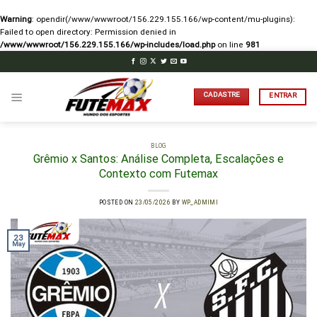
Warning
: opendir(/www/wwwroot/156.229.155.166/wp-content/mu-plugins):
Failed to open directory: Permission denied in
/www/wwwroot/156.229.155.166/wp-includes/load.php
on line
981
Skip
to
content
CADASTRE
ENTRAR
BLOG
Grêmio x Santos: Análise Completa, Escalações e
Contexto com Futemax
POSTED ON
23/05/2026
BY
WP_ADMIMI
23
May