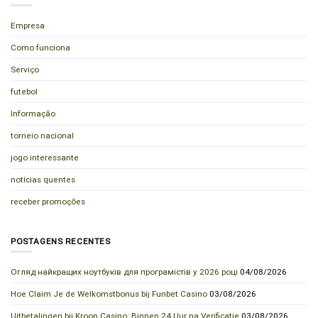
Empresa
Como funciona
Serviço
futebol
Informação
torneio nacional
jogo interessante
notícias quentes
receber promoções
POSTAGENS RECENTES
Огляд найкращих ноутбуків для програмістів у 2026 році
04/08/2026
Hoe Claim Je de Welkomstbonus bij Funbet Casino
03/08/2026
Uitbetalingen bij Kroon Casino: Binnen 24 Uur na Verificatie
03/08/2026