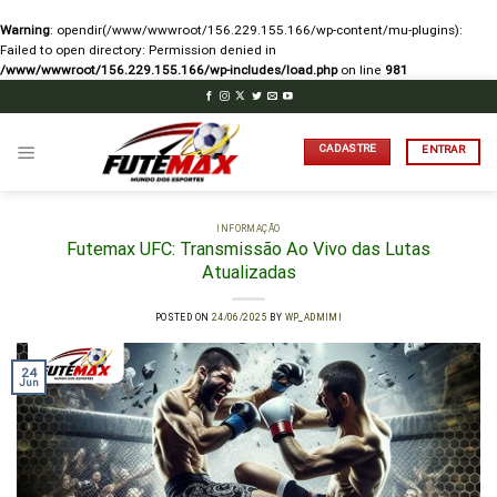
Warning
: opendir(/www/wwwroot/156.229.155.166/wp-content/mu-plugins):
Failed to open directory: Permission denied in
/www/wwwroot/156.229.155.166/wp-includes/load.php
on line
981
Skip
to
content
CADASTRE
ENTRAR
INFORMAÇÃO
Futemax UFC: Transmissão Ao Vivo das Lutas
Atualizadas
POSTED ON
24/06/2025
BY
WP_ADMIMI
24
Jun