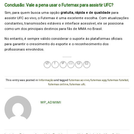
Conclusão: Vale a pena usar o Futemax para assistir UFC?
Sim, para quem busca uma opção
gratuita, rápida e de qualidade
para
assistir UFC ao vivo, o Futemax é uma excelente escolha. Com atualizações
constantes, transmissões estáveis e interface acessível, ele se posiciona
como um dos principais destinos para fãs de MMA no Brasil.
No entanto, é sempre válido considerar o suporte às plataformas oficiais
para garantir o crescimento do esporte e o reconhecimento dos
profissionais envolvidos.
This entry was posted in
Informação
and tagged
futemax ao vivo
,
futemax app
,
futemax futebol
,
futemax online
,
futemax ufc
.
WP_ADMIMI