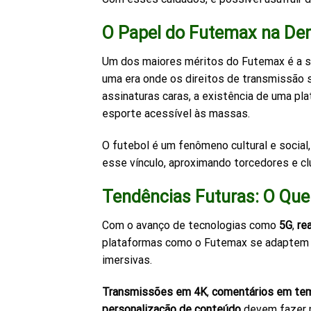
O Papel do Futemax na De
Um dos maiores méritos do Futemax é a su
uma era onde os direitos de transmissão 
assinaturas caras, a existência de uma pl
esporte acessível às massas.
O futebol é um fenômeno cultural e social,
esse vínculo, aproximando torcedores e c
Tendências Futuras: O Qu
Com o avanço de tecnologias como
5G
,
re
plataformas como o Futemax se adaptem r
imersivas.
Transmissões em 4K
,
comentários em temp
personalização de conteúdo
devem fazer p