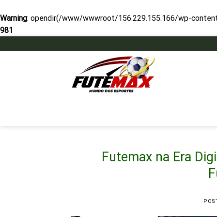
Warning
: opendir(/www/wwwroot/156.229.155.166/wp-content/mu
981
Skip
to
content
Futemax na Era Digi
F
POS