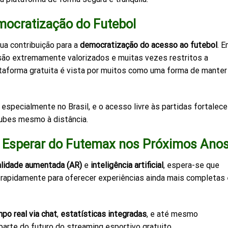
mocratização do Futebol
a contribuição para a
democratização do acesso ao futebol
. 
são extremamente valorizados e muitas vezes restritos a
ataforma gratuita é vista por muitos como uma forma de manter
 especialmente no Brasil, e o acesso livre às partidas fortalece
lubes mesmo à distância.
e Esperar do Futemax nos Próximos Ano
alidade aumentada (AR)
e
inteligência artificial
, espera-se que
apidamente para oferecer experiências ainda mais completas 
o real via chat
,
estatísticas integradas
, e até mesmo
arte do futuro do streaming esportivo gratuito.