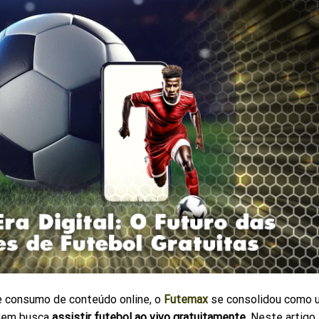
e consumo de conteúdo online, o
Futemax
se consolidou como 
quem busca
assistir futebol ao vivo gratuitamente
. Neste artigo,