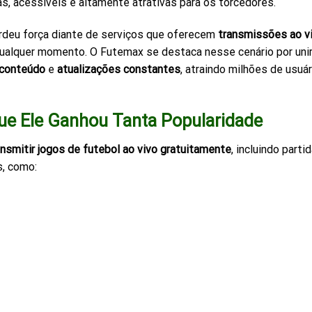
s, acessíveis e altamente atrativas para os torcedores.
erdeu força diante de serviços que oferecem
transmissões ao v
a qualquer momento. O Futemax se destaca nesse cenário por uni
 conteúdo
e
atualizações constantes
, atraindo milhões de usuá
ue Ele Ganhou Tanta Popularidade
ansmitir jogos de futebol ao vivo gratuitamente
, incluindo parti
s, como: