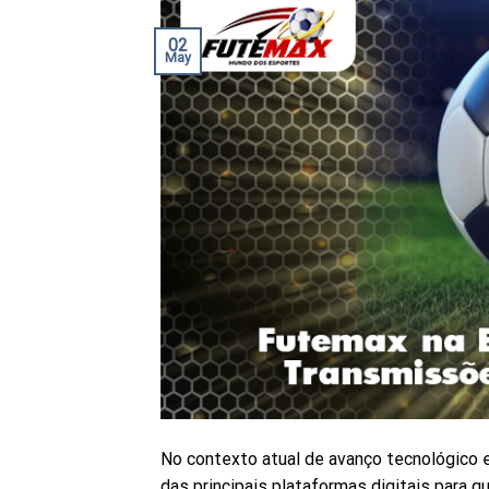
02
May
No contexto atual de avanço tecnológico 
das principais plataformas digitais para 