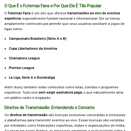
O Que É o Futemax Fans e Por Que Ele É Tão Popular
O
Futemax Fans
é um site que oferece
transmissões ao vivo de eventos
esportivos
, especialmente futebol nacional e internacional. Ele se tornou
amplamente conhecido por permitir que seus usuários assistam a jogos de
ligas como:
Campeonato Brasileiro (Série A e B)
Copa Libertadores da América
Champions League
Premier League
La Liga, Serie A e Bundesliga
Além disso, também exibe conteúdos como lutas, corridas e programas
esportivos. Tudo isso
sem exigir assinatura paga
, o que naturalmente atrai
um público vasto e engajado.
Direitos de Transmissão: Entendendo o Conceito
Os
direitos de transmissão
são licenças exclusivas concedidas a emissoras
e plataformas para transmitir eventos ao vivo. Essas licenças são vendidas
por entidades como federações esportivas, clubes e organizações de mídia.
Ao pagar por esses direitos, as emissoras garantem a exclusividade sobre a