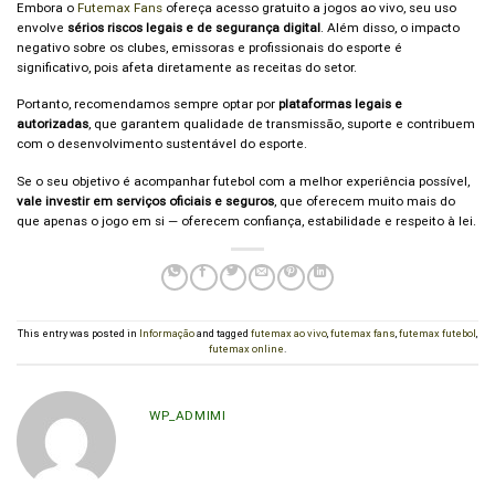
Embora o
Futemax Fans
ofereça acesso gratuito a jogos ao vivo, seu uso
envolve
sérios riscos legais e de segurança digital
. Além disso, o impacto
negativo sobre os clubes, emissoras e profissionais do esporte é
significativo, pois afeta diretamente as receitas do setor.
Portanto, recomendamos sempre optar por
plataformas legais e
autorizadas
, que garantem qualidade de transmissão, suporte e contribuem
com o desenvolvimento sustentável do esporte.
Se o seu objetivo é acompanhar futebol com a melhor experiência possível,
vale investir em serviços oficiais e seguros
, que oferecem muito mais do
que apenas o jogo em si — oferecem confiança, estabilidade e respeito à lei.
This entry was posted in
Informação
and tagged
futemax ao vivo
,
futemax fans
,
futemax futebol
,
futemax online
.
WP_ADMIMI