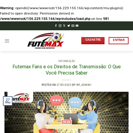
Warning
: opendir(/www/wwwroot/156.229.155.166/wp-content/mu-plugins):
Failed to open directory: Permission denied in
/www/wwwroot/156.229.155.166/wp-includes/load.php
on line
981
Skip
to
content
CADASTRE
ENTRAR
INFORMAÇÃO
Futemax Fans e os Direitos de Transmissão: O Que
Você Precisa Saber
POSTED ON
27/05/2025
BY
WP_ADMIMI
27
May