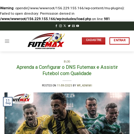
Warning
: opendir(/www/wwwroot/156.229.155.166/wp-content/mu-plugins):
Failed to open directory: Permission denied in
/www/wwwroot/156.229.155.166/wp-includes/load.php
on line
981
Skip
to
content
CADASTRE
ENTRAR
BLOG
Aprenda a Configurar o DNS Futemax e Assistir
Futebol com Qualidade
POSTED ON
11/09/2025
BY
WP_ADMIMI
11
Sep