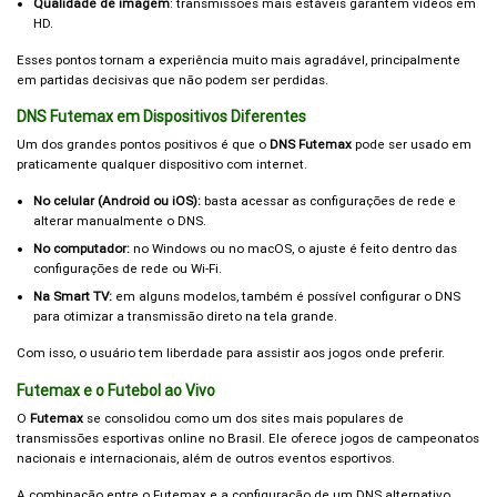
Qualidade de imagem
: transmissões mais estáveis garantem vídeos em
HD.
Esses pontos tornam a experiência muito mais agradável, principalmente
em partidas decisivas que não podem ser perdidas.
DNS Futemax em Dispositivos Diferentes
Um dos grandes pontos positivos é que o
DNS Futemax
pode ser usado em
praticamente qualquer dispositivo com internet.
No celular (Android ou iOS):
basta acessar as configurações de rede e
alterar manualmente o DNS.
No computador:
no Windows ou no macOS, o ajuste é feito dentro das
configurações de rede ou Wi-Fi.
Na Smart TV:
em alguns modelos, também é possível configurar o DNS
para otimizar a transmissão direto na tela grande.
Com isso, o usuário tem liberdade para assistir aos jogos onde preferir.
Futemax e o Futebol ao Vivo
O
Futemax
se consolidou como um dos sites mais populares de
transmissões esportivas online no Brasil. Ele oferece jogos de campeonatos
nacionais e internacionais, além de outros eventos esportivos.
A combinação entre o Futemax e a configuração de um DNS alternativo