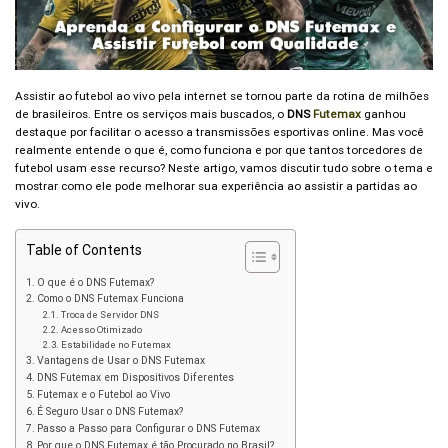
Assistir ao futebol ao vivo pela internet se tornou parte da rotina de milhões
de brasileiros. Entre os serviços mais buscados, o
DNS
Futemax
ganhou
destaque por facilitar o acesso a transmissões esportivas online. Mas você
realmente entende o que é, como funciona e por que tantos torcedores de
futebol usam esse recurso? Neste artigo, vamos discutir tudo sobre o tema e
mostrar como ele pode melhorar sua experiência ao assistir a partidas ao
vivo.
Table of Contents
O que é o DNS Futemax?
Como o DNS Futemax Funciona
Troca de Servidor DNS
Acesso Otimizado
Estabilidade no Futemax
Vantagens de Usar o DNS Futemax
DNS Futemax em Dispositivos Diferentes
Futemax e o Futebol ao Vivo
É Seguro Usar o DNS Futemax?
Passo a Passo para Configurar o DNS Futemax
Por que o DNS Futemax é tão Procurado no Brasil?