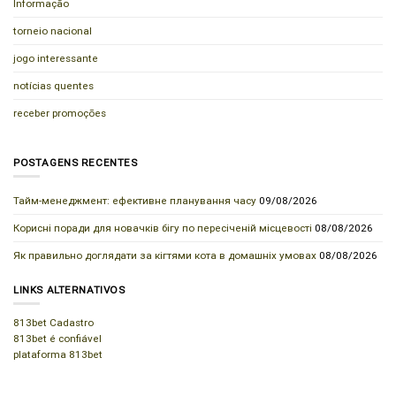
Informação
torneio nacional
jogo interessante
notícias quentes
receber promoções
POSTAGENS RECENTES
Тайм-менеджмент: ефективне планування часу
09/08/2026
Корисні поради для новачків бігу по пересіченій місцевості
08/08/2026
Як правильно доглядати за кігтями кота в домашніх умовах
08/08/2026
LINKS ALTERNATIVOS
813bet Cadastro
813bet é confiável
plataforma 813bet