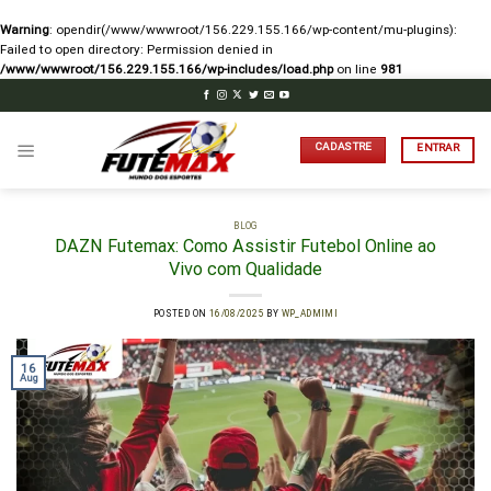
Warning
: opendir(/www/wwwroot/156.229.155.166/wp-content/mu-plugins):
Failed to open directory: Permission denied in
/www/wwwroot/156.229.155.166/wp-includes/load.php
on line
981
Skip
to
content
CADASTRE
ENTRAR
BLOG
DAZN Futemax: Como Assistir Futebol Online ao
Vivo com Qualidade
POSTED ON
16/08/2025
BY
WP_ADMIMI
16
Aug