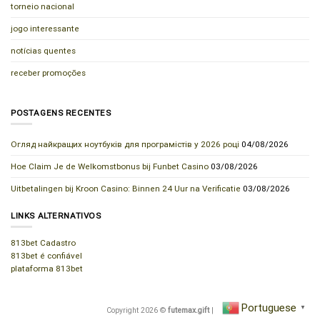
torneio nacional
jogo interessante
notícias quentes
receber promoções
POSTAGENS RECENTES
Огляд найкращих ноутбуків для програмістів у 2026 році
04/08/2026
Hoe Claim Je de Welkomstbonus bij Funbet Casino
03/08/2026
Uitbetalingen bij Kroon Casino: Binnen 24 Uur na Verificatie
03/08/2026
LINKS ALTERNATIVOS
813bet Cadastro
813bet é confiável
plataforma 813bet
Portuguese
▼
Copyright 2026 ©
futemax.gift
|