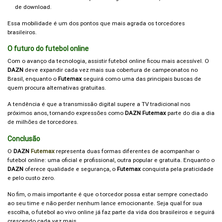
de download.
Essa mobilidade é um dos pontos que mais agrada os torcedores
brasileiros.
O futuro do futebol online
Com o avanço da tecnologia, assistir futebol online ficou mais acessível. O
DAZN
deve expandir cada vez mais sua cobertura de campeonatos no
Brasil, enquanto o
Futemax
seguirá como uma das principais buscas de
quem procura alternativas gratuitas.
A tendência é que a transmissão digital supere a TV tradicional nos
próximos anos, tornando expressões como
DAZN Futemax
parte do dia a dia
de milhões de torcedores.
Conclusão
O
DAZN
Futemax
representa duas formas diferentes de acompanhar o
futebol online: uma oficial e profissional, outra popular e gratuita. Enquanto o
DAZN
oferece qualidade e segurança, o
Futemax
conquista pela praticidade
e pelo custo zero.
No fim, o mais importante é que o torcedor possa estar sempre conectado
ao seu time e não perder nenhum lance emocionante. Seja qual for sua
escolha, o futebol ao vivo online já faz parte da vida dos brasileiros e seguirá
crescendo cada vez mais.