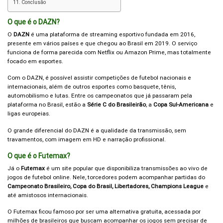
Conclusão
O que é o DAZN?
O
DAZN
é uma plataforma de streaming esportivo fundada em 2016,
presente em vários países e que chegou ao Brasil em 2019. O serviço
funciona de forma parecida com Netflix ou Amazon Prime, mas totalmente
focado em esportes.
Com o DAZN, é possível assistir competições de futebol nacionais e
internacionais, além de outros esportes como basquete, tênis,
automobilismo e lutas. Entre os campeonatos que já passaram pela
plataforma no Brasil, estão a
Série C do Brasileirão
, a
Copa Sul-Americana
e
ligas europeias.
O grande diferencial do DAZN é a qualidade da transmissão, sem
travamentos, com imagem em HD e narração profissional.
O que é o Futemax?
Já o
Futemax
é um site popular que disponibiliza transmissões ao vivo de
jogos de futebol online. Nele, torcedores podem acompanhar partidas do
Campeonato Brasileiro, Copa do Brasil, Libertadores, Champions League
e
até amistosos internacionais.
O Futemax ficou famoso por ser uma alternativa gratuita, acessada por
milhões de brasileiros que buscam acompanhar os jogos sem precisar de