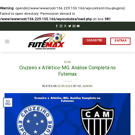
Warning
: opendir(/www/wwwroot/156.229.155.166/wp-content/mu-plugins):
Failed to open directory: Permission denied in
/www/wwwroot/156.229.155.166/wp-includes/load.php
on line
981
Skip
to
content
CADASTRE
ENTRAR
BLOG
Cruzeiro x Atlético-MG: Análise Completa no
Futemax
POSTED ON
02/05/2026
BY
WP_ADMIMI
02
May