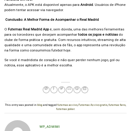
Atualmente, o APK está disponível apenas para
Android
. Usuários de iPhone
podem tentar acessar via navegador.
Conclusão: A Melhor Forma de Acompanhar o Real Madrid
O
Futemax Real Madrid App
é, sem dúvida, uma das melhores ferramentas
para os torcedores que desejam acompanhar
todos os jogos e notícias
do
clube de forma prática e gratuita. Com recursos intuitivos, streaming de alta
qualidade e uma comunidade ativa de fãs, o app representa uma revolução
na forma como consumimos futebol hoje.
Se você é madridista de coração e não quer perder nenhum jogo, gol ou
notícia, esse aplicativo é a melhor escolha.
This entry was posted in
blog
and tagged
futemax ao vivo
,
Futemax Ao vivo gratis
,
futemax fans
,
futemax poker
.
WP_ADMIMI