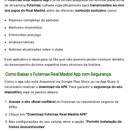
O
Futemax Real Madrid App
é uma versão adaptada da famosa plataforma
de streaming
Futemax
, voltada especificamente para
transmissões ao vivo
dos jogos do Real Madrid
, além de oferecer
conteúdo exclusivo
, como:
Reprises completas de partidas
Melhores momentos
Entrevistas pós-jogo
Análises táticas
Notícias atualizadas sobre o clube
Esse aplicativo é ideal para os fãs que não querem perder nenhum detalhe
do desempenho do time espanhol mais vitorioso da história.
Como Baixar o Futemax Real Madrid App com Segurança
Como o app não está disponível na Google Play Store ou na App Store, é
necessário realizar o
download via APK
. Para garantir a
segurança do seu
dispositivo
, siga os passos abaixo:
Acesse o site oficial confiável
do Futemax ou repositórios seguros de
APKs.
Clique em
“Download Futemax Real Madrid APK”
.
Nas configurações do seu celular, ative a opção “
Permitir instalação de
fontes desconhecidas
”.