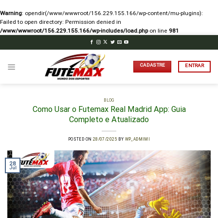
Warning
: opendir(/www/wwwroot/156.229.155.166/wp-content/mu-plugins):
Failed to open directory: Permission denied in
/www/wwwroot/156.229.155.166/wp-includes/load.php
on line
981
Skip
to
content
CADASTRE
ENTRAR
BLOG
Como Usar o Futemax Real Madrid App: Guia
Completo e Atualizado
POSTED ON
28/07/2025
BY
WP_ADMIMI
28
Jul