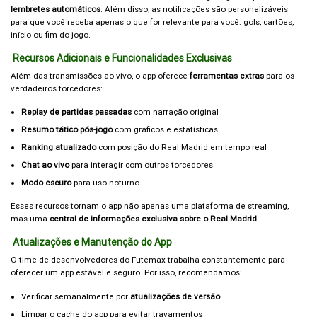
lembretes automáticos
. Além disso, as notificações são personalizáveis
para que você receba apenas o que for relevante para você: gols, cartões,
início ou fim do jogo.
Recursos Adicionais e Funcionalidades Exclusivas
Além das transmissões ao vivo, o app oferece
ferramentas extras
para os
verdadeiros torcedores:
Replay de partidas passadas
com narração original
Resumo tático pós-jogo
com gráficos e estatísticas
Ranking atualizado
com posição do Real Madrid em tempo real
Chat ao vivo
para interagir com outros torcedores
Modo escuro
para uso noturno
Esses recursos tornam o app não apenas uma plataforma de streaming,
mas uma
central de informações exclusiva sobre o Real Madrid
.
Atualizações e Manutenção do App
O time de desenvolvedores do Futemax trabalha constantemente para
oferecer um app estável e seguro. Por isso, recomendamos:
Verificar semanalmente por
atualizações de versão
Limpar o cache do app para evitar travamentos