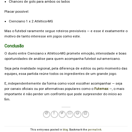
Chances de gols para ambos os lados
Placar possível:
Cienciano 1 x 2 Atlético-MG
Mas o futebol raramente segue roteiros previsíveis — e esse é exatamente o
motivo de tanto interesse em jogos como este.
Conclusão
O duelo entre Cienciano x Atlético-MG promete emoção, intensidade e boas
oportunidades de análise para quem acompanha futebol sul-americano.
Seja pela rivalidade regional, pela diferença de estilos ou pelo momento das
equipes, essa partida reúne todos os ingredientes de um grande jogo.
E, independentemente da forma como você escolher acompanhar — seja
por canais oficiais ou por alternativas populares como o
Futemax
—, o mais
importante é não perder um confronto que pode surpreender do início ao
fim.
This entry was posted in
blog
. Bookmark the
permalink
.