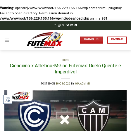
Warning
: opendir(/www/wwwroot/156.229.155.166/wp-content/mu-plugins):
Failed to open directory: Permission denied in
/www/wwwroot/156.229.155.166/wp-includes/load.php
on line
981
Skip
to
content
CADASTRE
ENTRAR
BLOG
Cienciano x Atlético-MG no Futemax: Duelo Quente e
Imperdível
POSTED ON
30/04/2026
BY
WP_ADMIMI
30
Apr