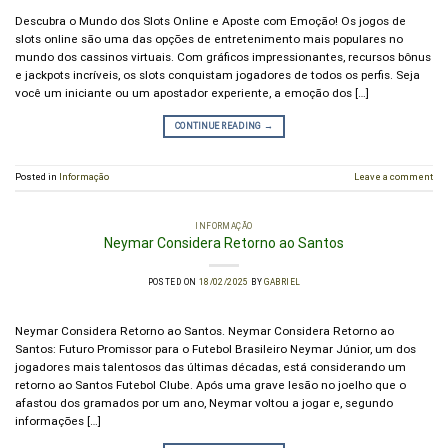
Descubra o Mundo dos Slots Online e Aposte com Emoção! Os jogos de
slots online são uma das opções de entretenimento mais populares no
mundo dos cassinos virtuais. Com gráficos impressionantes, recursos bônus
e jackpots incríveis, os slots conquistam jogadores de todos os perfis. Seja
você um iniciante ou um apostador experiente, a emoção dos […]
CONTINUE READING
→
Posted in
Informação
Leave a comment
INFORMAÇÃO
Neymar Considera Retorno ao Santos
POSTED ON
18/02/2025
BY
GABRIEL
Neymar Considera Retorno ao Santos. Neymar Considera Retorno ao
Santos: Futuro Promissor para o Futebol Brasileiro Neymar Júnior, um dos
jogadores mais talentosos das últimas décadas, está considerando um
retorno ao Santos Futebol Clube. Após uma grave lesão no joelho que o
afastou dos gramados por um ano, Neymar voltou a jogar e, segundo
informações […]