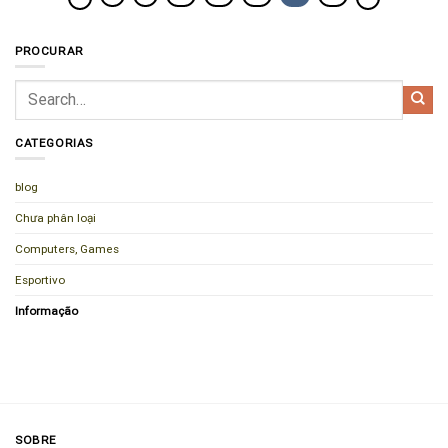
PROCURAR
CATEGORIAS
blog
Chưa phân loại
Computers, Games
Esportivo
Informação
SOBRE