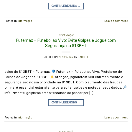
CONTINUE READING
→
Posted in
Informação
Leave a comment
INFORMAÇÃO
Futemax – Futebol ao Vivo: Evite Golpes e Jogue com
Segurança na 813BET
POSTED ON
20/02/2025
BY
GABRIEL
aviso do 813BET – Futemax.
Futemax – Futebol ao Vivo: Proteja-se de
Golpes ao Jogar na 813BET
Atenção, jogadores! Seu entretenimento e
segurança são nossa prioridade na 813BET. Com o aumento das fraudes
online, é essencial estar atento para evitar golpes e proteger seus dados.
Infelizmente, golpistas estão tentando se passar por […]
CONTINUE READING
→
Posted in
Informação
Leave a comment
INFORMAÇÃO