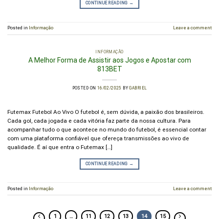
CONTINUE READING
→
Posted in
Informação
Leave a comment
INFORMAÇÃO
A Melhor Forma de Assistir aos Jogos e Apostar com
813BET
POSTED ON
16/02/2025
BY
GABRIEL
Futemax Futebol Ao Vivo O futebol é, sem dúvida, a paixão dos brasileiros.
Cada gol, cada jogada e cada vitória faz parte da nossa cultura. Para
acompanhar tudo o que acontece no mundo do futebol, é essencial contar
com uma plataforma confiável que ofereça transmissões ao vivo de
qualidade. É aí que entra o Futemax […]
CONTINUE READING
→
Posted in
Informação
Leave a comment
1
…
11
12
13
14
15