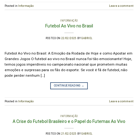
Posted in
Informação
Leave a comment
INFORMAÇÃO
Futebol Ao Vivo no Brasil
POSTED ON
22/02/2025
BY
GABRIEL
Futebol Ao Vivo no Brasil: A Emoção da Rodada de Hoje e como Apostar em
Grandes Jogos O futebol ao vivo no Brasil nunca foi tão emocionante! Hoje,
temos jogos imperdíveis no campeonato nacional que prometem muitas
emoções e surpresas para os fãs do esporte. Se você é fã de futebol, não
pode perder nenhum […]
CONTINUE READING
→
Posted in
Informação
Leave a comment
INFORMAÇÃO
A Crise do Futebol Brasileiro e o Papel do Futemax Ao Vivo
POSTED ON
21/02/2025
BY
GABRIEL