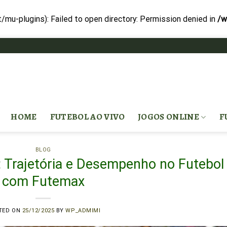
-plugins): Failed to open directory: Permission denied in
/w
HOME
FUTEBOL AO VIVO
JOGOS ONLINE
F
BLOG
: Trajetória e Desempenho no Futebol
com Futemax
TED ON
25/12/2025
BY
WP_ADMIMI