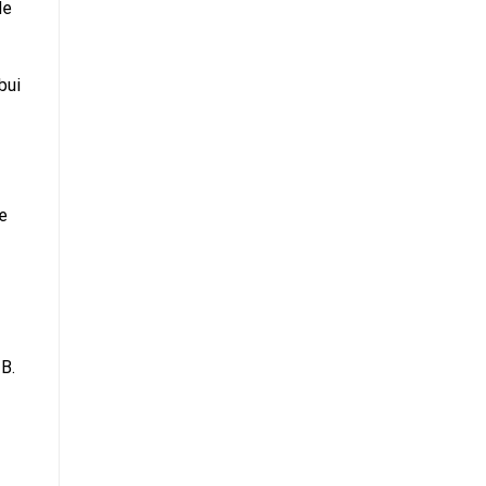
de
bui
e
B.