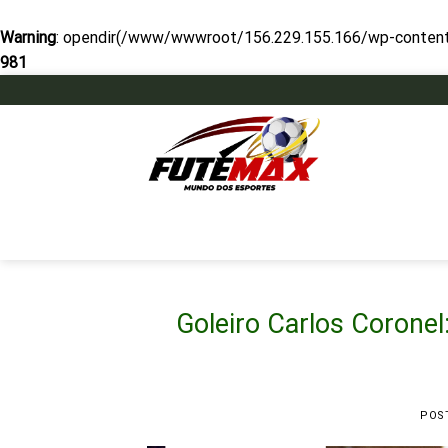
Warning
: opendir(/www/wwwroot/156.229.155.166/wp-content/mu
981
Skip
to
content
Goleiro Carlos Coronel
POS