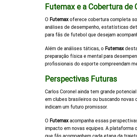
Futemax e a Cobertura de 
O
Futemax
oferece cobertura completa sobr
análises de desempenho, estatísticas deta
para fãs de futebol que desejam acompanhar
Além de análises táticas, o
Futemax
destac
preparação física e mental para desempe
profissionais do esporte compreendam melh
Perspectivas Futuras
Carlos Coronel ainda tem grande potencial 
em clubes brasileiros ou buscando novas o
indicam um futuro promissor.
O
Futemax
acompanha essas perspectivas
impacto em novas equipes. A plataforma of
que fãs acompanhem cada etapa da trajetó