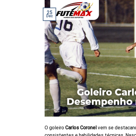
25
Dec
O goleiro
Carlos Coronel
vem se destacando
consistentes e habilidades técnicas. Nasc