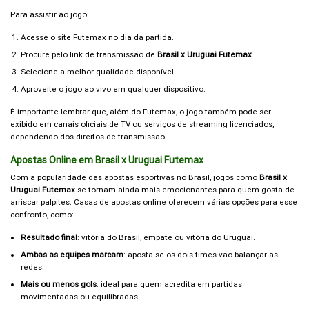
Para assistir ao jogo:
Acesse o site Futemax no dia da partida.
Procure pelo link de transmissão de
Brasil x Uruguai Futemax
.
Selecione a melhor qualidade disponível.
Aproveite o jogo ao vivo em qualquer dispositivo.
É importante lembrar que, além do Futemax, o jogo também pode ser
exibido em canais oficiais de TV ou serviços de streaming licenciados,
dependendo dos direitos de transmissão.
Apostas Online em Brasil x Uruguai Futemax
Com a popularidade das apostas esportivas no Brasil, jogos como
Brasil x
Uruguai Futemax
se tornam ainda mais emocionantes para quem gosta de
arriscar palpites. Casas de apostas online oferecem várias opções para esse
confronto, como:
Resultado final
: vitória do Brasil, empate ou vitória do Uruguai.
Ambas as equipes marcam
: aposta se os dois times vão balançar as
redes.
Mais ou menos gols
: ideal para quem acredita em partidas
movimentadas ou equilibradas.