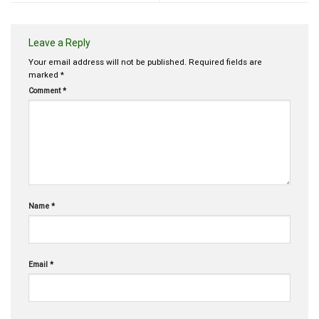
Leave a Reply
Your email address will not be published.
Required fields are
marked
*
Comment
*
Name
*
Email
*