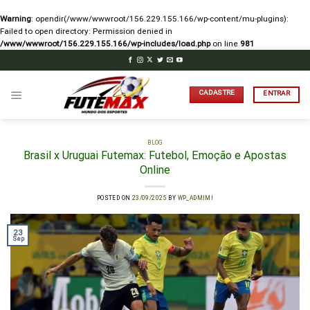
Warning
: opendir(/www/wwwroot/156.229.155.166/wp-content/mu-plugins):
Failed to open directory: Permission denied in
/www/wwwroot/156.229.155.166/wp-includes/load.php
on line
981
Skip
to
content
CADASTRE
ENTRAR
BLOG
Brasil x Uruguai Futemax: Futebol, Emoção e Apostas
Online
POSTED ON
23/09/2025
BY
WP_ADMIMI
23
Sep