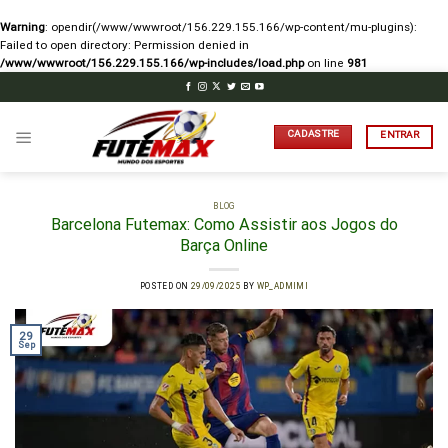
Warning
: opendir(/www/wwwroot/156.229.155.166/wp-content/mu-plugins):
Failed to open directory: Permission denied in
/www/wwwroot/156.229.155.166/wp-includes/load.php
on line
981
Skip
to
content
CADASTRE
ENTRAR
BLOG
Barcelona Futemax: Como Assistir aos Jogos do
Barça Online
POSTED ON
29/09/2025
BY
WP_ADMIMI
29
Sep