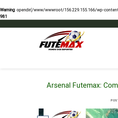
Warning
: opendir(/www/wwwroot/156.229.155.166/wp-content/mu
981
Skip
to
content
Arsenal Futemax: Como
POS