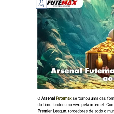
11
Aug
O
Arsenal
Futemax
se tornou uma das form
do time londrino ao vivo pela internet. C
Premier League
, torcedores de todo o mun