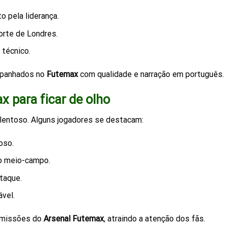
o pela liderança.
orte de Londres.
 técnico.
mpanhados no
Futemax
com qualidade e narração em português.
x para ficar de olho
lentoso. Alguns jogadores se destacam:
oso.
o meio-campo.
ataque.
ável.
smissões do
Arsenal Futemax
, atraindo a atenção dos fãs.